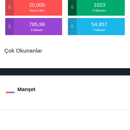
20,000
1023
Subscriber
Followers
785,96
54,857
Follower
Follower
Çok Okunanlar
Manşet