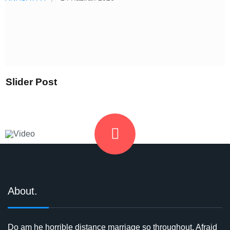
Slider Post
Hukuk Penceresi
About.
Do am he horrible distance marriage so throughout. Afraid