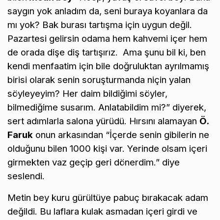
saygın yok anladım da, seni buraya koyanlara da
mı yok? Bak burası tartışma için uygun değil.
Pazartesi gelirsin odama hem kahvemi içer hem
de orada dişe diş tartışırız. Ama şunu bil ki, ben
kendi menfaatim için bile doğruluktan ayrılmamış
birisi olarak senin soruşturmanda niçin yalan
söyleyeyim? Her daim bildiğimi söyler,
bilmediğime susarım. Anlatabildim mi?” diyerek,
sert adımlarla salona yürüdü. Hırsını alamayan
Ö.
Faruk
onun arkasından “İçerde senin gibilerin ne
olduğunu bilen 1000 kişi var. Yerinde olsam içeri
girmekten vaz geçip geri dönerdim.” diye
seslendi.
Metin bey kuru gürültüye pabuç bırakacak adam
değildi. Bu laflara kulak asmadan içeri girdi ve