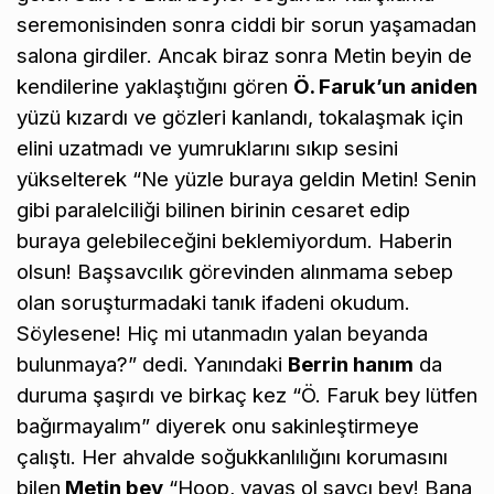
seremonisinden sonra ciddi bir sorun yaşamadan
salona girdiler. Ancak biraz sonra Metin beyin de
kendilerine yaklaştığını gören
Ö. Faruk’un aniden
yüzü kızardı ve gözleri kanlandı, tokalaşmak için
elini uzatmadı ve yumruklarını sıkıp sesini
yükselterek “Ne yüzle buraya geldin Metin! Senin
gibi paralelciliği bilinen birinin cesaret edip
buraya gelebileceğini beklemiyordum. Haberin
olsun! Başsavcılık görevinden alınmama sebep
olan soruşturmadaki tanık ifadeni okudum.
Söylesene! Hiç mi utanmadın yalan beyanda
bulunmaya?” dedi. Yanındaki
Berrin hanım
da
duruma şaşırdı ve birkaç kez “Ö. Faruk bey lütfen
bağırmayalım” diyerek onu sakinleştirmeye
çalıştı. Her ahvalde soğukkanlılığını korumasını
bilen
Metin bey
“Hoop, yavaş ol savcı bey! Bana