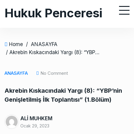
S
Hukuk Penceresi
k
i
p
t
o
Home
/
ANASAYFA
c
/ Akrebin Kıskacındaki Yargı (8): “YBP’nin Genişletilmiş İlk Toplantısı” (1.Bölüm)
o
n
ANASAYFA
No Comment
t
e
Akrebin Kıskacındaki Yargı (8): “YBP’nin
n
Genişletilmiş İlk Toplantısı” (1.Bölüm)
t
ALİ MUHKEM
Ocak 29, 2023