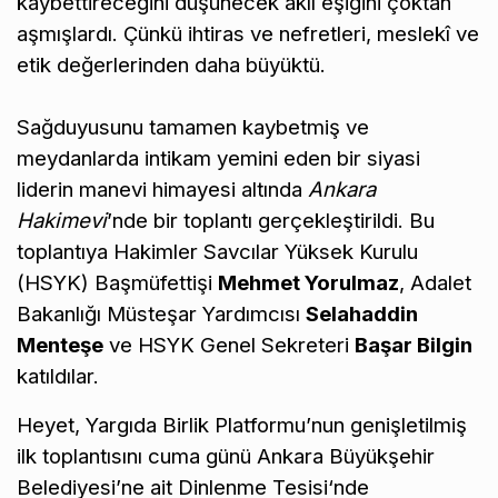
kaybettireceğini düşünecek akıl eşiğini çoktan
aşmışlardı. Çünkü ihtiras ve nefretleri, meslekî ve
etik değerlerinden daha büyüktü.
Sağduyusunu tamamen kaybetmiş ve
meydanlarda intikam yemini eden bir siyasi
liderin manevi himayesi altında
Ankara
Hakimevi
’nde bir toplantı gerçekleştirildi. Bu
toplantıya Hakimler Savcılar Yüksek Kurulu
(HSYK) Başmüfettişi
Mehmet Yorulmaz
, Adalet
Bakanlığı Müsteşar Yardımcısı
Selahaddin
Menteşe
ve HSYK Genel Sekreteri
Başar Bilgin
katıldılar.
Heyet, Yargıda Birlik Platformu’nun genişletilmiş
ilk toplantısını cuma günü Ankara Büyükşehir
Belediyesi’ne ait Dinlenme Tesisi‘nde