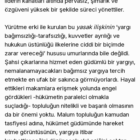
liderin kanatları altında pervasız, şımarık ve
özgüveni yüksek bir şekilde süreci yönettiler.
Yürütme erki ile kurulan bu
yasak ilişkinin
‘yargı
bağımsızlığı-tarafsızlığı, kuvvetler ayrılığı ve
hukukun üstünlüğü ilkelerine ciddi bir biçimde
zarar vereceği’ hususu umurlarında bile değildi.
Şahsi çıkarlarına hizmet eden güdümlü bir yargıyı,
nemalanamayacakları bağımsız yargıya tercih
etmekte en ufak bir sakınca görmüyorlardı. Hayal
ettikleri makamlara erişmek yolunda engel
gördükleri -hükümetin paralelci olmakla
suçladığı- topluluğun nitelikli ve başarılı olmasının
da bir önemi yoktu. Malum topluluğun kamudan
tasfiyesi adına, hükümet güdümünde hareket
etme görüntüsünün, yargıya itibar