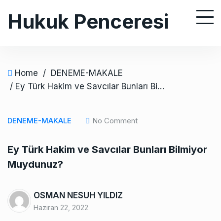
S
Hukuk Penceresi
k
i
p
t
o
Home
/
DENEME-MAKALE
c
/ Ey Türk Hakim ve Savcılar Bunları Bilmiyor Muydunuz?
o
n
DENEME-MAKALE
No Comment
t
e
Ey Türk Hakim ve Savcılar Bunları Bilmiyor
n
Muydunuz?
t
OSMAN NESUH YILDIZ
Haziran 22, 2022