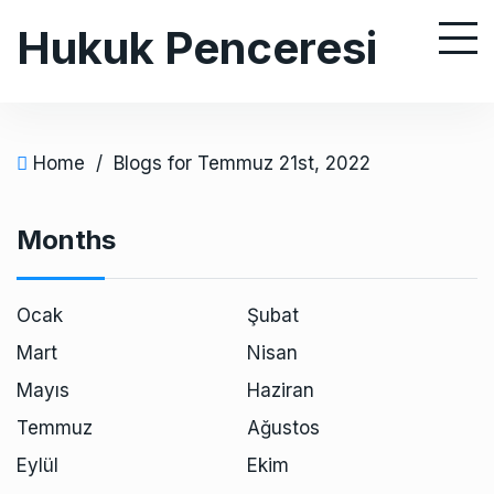
S
Hukuk Penceresi
k
i
p
t
o
Home
/
Blogs for Temmuz 21st, 2022
c
o
Months
n
t
e
Ocak
Şubat
n
Mart
Nisan
t
Mayıs
Haziran
Temmuz
Ağustos
Eylül
Ekim