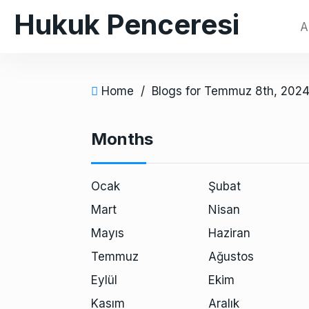
S
Hukuk Penceresi
A
k
i
p
t
Home
/
Blogs for Temmuz 8th, 202
o
c
Months
o
n
t
Ocak
Şubat
e
Mart
Nisan
n
t
Mayıs
Haziran
Temmuz
Ağustos
Eylül
Ekim
Kasım
Aralık