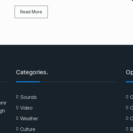
Read More
Categories.
Op
Sounds
O
nmr
Video
O
igh
Weather
C
Culture
B