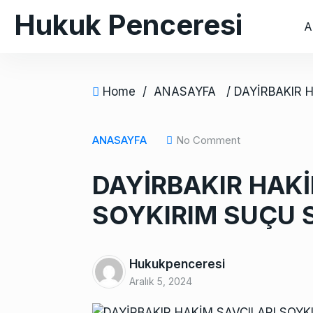
S
Hukuk Penceresi
A
k
i
p
t
Home
/
ANASAYFA
o
c
o
ANASAYFA
No Comment
n
DAYİRBAKIR HAKİ
t
e
SOYKIRIM SUÇU 
n
t
Hukukpenceresi
Aralık 5, 2024