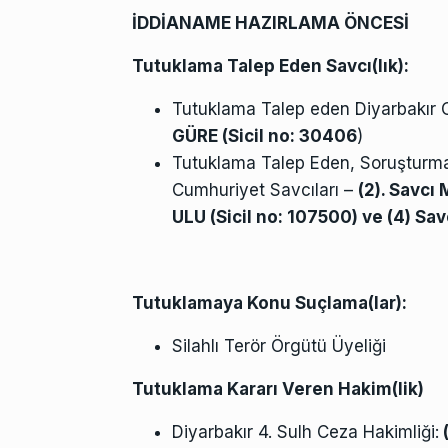
İDDİANAME HAZIRLAMA ÖNCESİ
Tutuklama Talep Eden Savcı(lık):
Tutuklama Talep eden Diyarbakır 
GÜRE
(Sicil no: 30406
)
Tutuklama Talep Eden, Soruşturma
Cumhuriyet Savcıları –
(2). Savcı
ULU (Sicil no: 107500) ve (4) Sa
Tutuklamaya Konu Suçlama(lar):
Silahlı Terör Örgütü Üyeliği
Tutuklama Kararı Veren Hakim(lik)
Diyarbakır 4. Sulh Ceza Hakimliği:
(