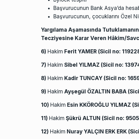
Başvurucunun Bank Asya’da hesabı
Başvurucunun, çocuklarını Özel Ni
Yargılama Aşamasında Tutuklamanın
Tecziyesine Karar Veren Hâkim/Savc
6)
Hakim
Ferit YAMER (
Sicil no:
11922
7)
Hakim
Sibel YILMAZ (
Sicil no:
1397
8)
Hakim
Kadir TUNCAY (
Sicil no:
165
9)
Hakim
Ayşegül ÖZALTIN BABA (
Sic
10)
Hakim
Esin KKÖROĞLU YILMAZ (
Si
11)
Hakim
Şükrü ALTUN (
Sicil no:
9505
12)
Hakim
Nuray YALÇIN ERK ERK (
Sic