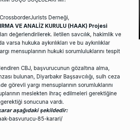
 CrossborderJurists Derneği,
MA VE ANALİZ KURULU (HAAK) Projesi
ı değerlendirilerek. iletilen savcılık, hakimlik ve
 varsa hukuka aykırılıkları ve bu aykırılıklar
argı mensuplarının hukuki sorumluluklarını tespit
rlendiren CBJ, başvurucunun gözaltına alma,
mzası bulunan, Diyarbakır Başsavcılığı, sulh ceza
de görevli yargı mensuplarının sorumluklarını
uplarının meslekten ihraç edilmeleri gerektiğine
 gerektiği sonucuna vardı.
karar aşağıdaki şekildedir:
haak-basvurucu-85-karari/