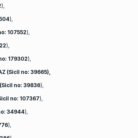
2
),
504
),
 no:
107552
),
22
),
 no:
179302
),
Z (
Sicil no:
39665),
(
Sicil no:
39836
),
Sicil no:
107367
),
no:
34944
),
776
),