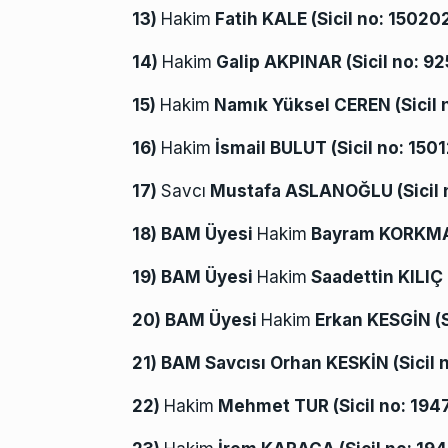
13)
Hakim
Fatih KALE (
Sicil no:
15020
14)
Hakim
Galip AKPINAR (
Sicil no:
92
15)
Hakim
Namık Yüksel CEREN (
Sicil
16)
Hakim
İsmail BULUT (
Sicil no:
1501
17)
Savcı
Mustafa ASLANOĞLU (
Sicil
18) BAM Üyesi
Hakim
Bayram KORKMA
19) BAM Üyesi
Hakim
Saadettin KILIÇ 
20) BAM Üyesi
Hakim
Erkan KESGİN (
21) BAM Savcısı Orhan KESKİN (Sicil 
22)
Hakim
Mehmet TUR (
Sicil no:
194