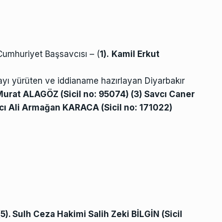
Cumhuriyet Başsavcısı – (
1).
Kamil Erkut
yı yürüten ve iddianame hazırlayan Diyarbakır
 Murat ALAGÖZ (Sicil no: 95074) (3) Savcı Caner
vcı Ali Armağan KARACA (Sicil no: 171022)
5). Sulh Ceza Hakimi Salih Zeki BİLGİN (Sicil