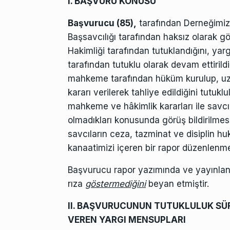
I. BAŞVURU KONUSU
Başvurucu (85),
tarafından Derneğimiz
Başsavcılığı tarafından haksız olarak g
Hakimliği tarafından tutuklandığını, ya
tarafından tutuklu olarak devam ettirild
mahkeme tarafından hüküm kurulup, uzun
kararı verilerek tahliye edildiğini tutuk
mahkeme ve hâkimlik kararları ile savcı
olmadıkları konusunda görüş bildirilmes
savcıların ceza, tazminat ve disiplin 
kanaatimizi içeren bir rapor düzenlenmes
Başvurucu rapor yazımında ve yayınlanma
rıza
göstermediğini
beyan etmiştir.
II. BAŞVURUCUNUN TUTUKLULUK SÜ
VEREN YARGI MENSUPLARI