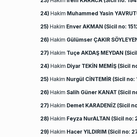
23)
Hakim
İrem KARACA (
Sicil no:
194
24)
Hakim
Muhammed Yasin YAVRUT
25)
Hakim
Enver AKMAN (
Sicil no:
151
26)
Hakim
Gülümser ÇAKIR SÖYLEYEN
27)
Hakim
Tuçe AKDAŞ MEYDAN (
Sici
24)
Hakim
Diyar TEKİN MEMİŞ (
Sicil n
25)
Hakim
Nurgül CİNTEMİR (
Sicil no:
26)
Hakim
Salih Güner KANAT (
Sicil n
27)
Hakim
Demet KARADENİZ (
Sicil n
28)
Hakim
Feyza NurALTAN (
Sicil no:
29)
Hakim
Hacer YILDIRIM (
Sicil no:
2