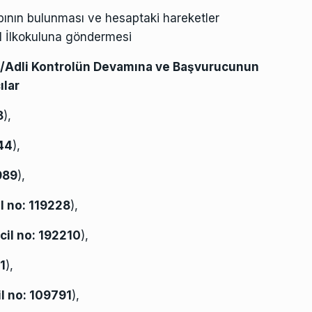
nın bulunması ve hesaptaki hareketler
l İlkokuluna göndermesi
/Adli Kontrolün Devamına ve Başvurucunun
ılar
8
),
44
),
989
),
il no:
119228
),
cil no:
192210
),
1
),
il no:
109791
),