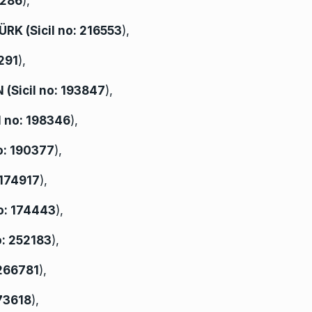
286
),
ÜRK (
Sicil no:
216553
),
291
),
 (
Sicil no:
193847
),
l no:
198346
),
o:
190377
),
174917
),
o:
174443
),
o:
252183
),
266781
),
73618
),