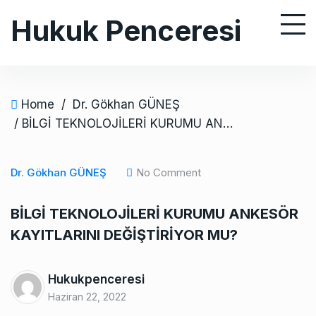
S
Hukuk Penceresi
k
i
p
t
o
Home
/
Dr. Gökhan GÜNEŞ
c
/ BİLGİ TEKNOLOJİLERİ KURUMU ANKESÖR KAYITLARINI DEĞİŞTİRİYOR MU?
o
n
Dr. Gökhan GÜNEŞ
No Comment
t
e
BİLGİ TEKNOLOJİLERİ KURUMU ANKESÖR
n
KAYITLARINI DEĞİŞTİRİYOR MU?
t
Hukukpenceresi
Haziran 22, 2022