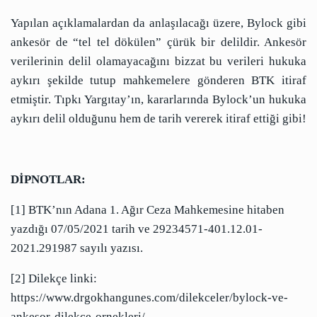
Yapılan açıklamalardan da anlaşılacağı üzere, Bylock gibi
ankesör de “tel tel dökülen” çürük bir delildir. Ankesör
verilerinin delil olamayacağını bizzat bu verileri hukuka
aykırı şekilde tutup mahkemelere gönderen BTK itiraf
etmiştir. Tıpkı Yargıtay’ın, kararlarında Bylock’un hukuka
aykırı delil olduğunu hem de tarih vererek itiraf ettiği gibi!
DİPNOTLAR:
[1] BTK’nın Adana 1. Ağır Ceza Mahkemesine hitaben
yazdığı 07/05/2021 tarih ve 29234571-401.12.01-
2021.291987 sayılı yazısı.
[2] Dilekçe linki:
https://www.drgokhangunes.com/dilekceler/bylock-ve-
ankesor-dilekce-ornekleri/