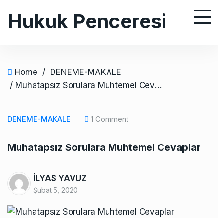
S
Hukuk Penceresi
k
i
p
t
o
Home
/
DENEME-MAKALE
c
/ Muhatapsız Sorulara Muhtemel Cevaplar
o
n
DENEME-MAKALE
1 Comment
t
e
Muhatapsız Sorulara Muhtemel Cevaplar
n
t
İLYAS YAVUZ
Şubat 5, 2020