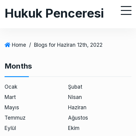
S
Hukuk Penceresi
k
i
p
t
o
Home
/
Blogs for Haziran 12th, 2022
c
o
Months
n
t
e
Ocak
Şubat
n
Mart
Nisan
t
Mayıs
Haziran
Temmuz
Ağustos
Eylül
Ekim