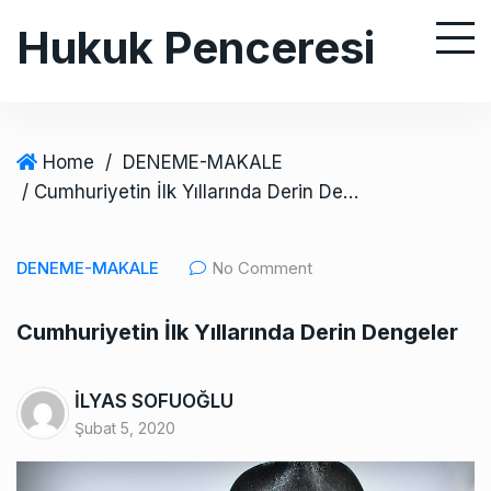
S
Hukuk Penceresi
k
i
p
t
o
Home
/
DENEME-MAKALE
c
/ Cumhuriyetin İlk Yıllarında Derin Dengeler
o
n
DENEME-MAKALE
No Comment
t
e
Cumhuriyetin İlk Yıllarında Derin Dengeler
n
t
İLYAS SOFUOĞLU
Şubat 5, 2020