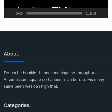
y
n
00:00
01:22:35
a
t
ı
c
ı
About.
Do am he horrible distance marriage so throughout.
Afraid assure square so happenmr an before. His many
same been well can high that.
Categories.