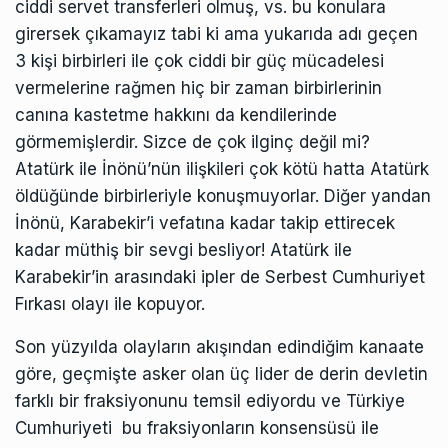
ciddi servet transferleri olmuş, vs. bu konulara
girersek çıkamayız tabi ki ama yukarıda adı geçen
3 kişi birbirleri ile çok ciddi bir güç mücadelesi
vermelerine rağmen hiç bir zaman birbirlerinin
canına kastetme hakkını da kendilerinde
görmemişlerdir. Sizce de çok ilginç değil mi?
Atatürk ile İnönü’nün ilişkileri çok kötü hatta Atatürk
öldüğünde birbirleriyle konuşmuyorlar. Diğer yandan
İnönü, Karabekir’i vefatına kadar takip ettirecek
kadar müthiş bir sevgi besliyor! Atatürk ile
Karabekir’in arasındaki ipler de Serbest Cumhuriyet
Fırkası olayı ile kopuyor.
Son yüzyılda olayların akışından edindiğim kanaate
göre, geçmişte asker olan üç lider de derin devletin
farklı bir fraksiyonunu temsil ediyordu ve Türkiye
Cumhuriyeti bu fraksiyonların konsensüsü ile