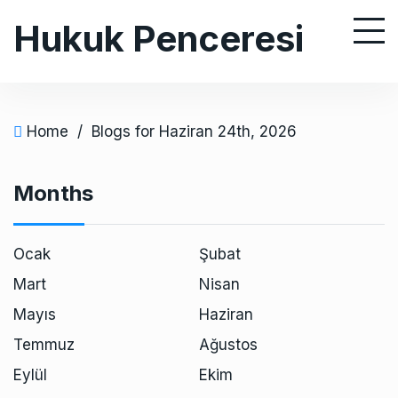
S
Hukuk Penceresi
k
i
p
t
o
Home
/
Blogs for Haziran 24th, 2026
c
o
Months
n
t
e
Ocak
Şubat
n
Mart
Nisan
t
Mayıs
Haziran
Temmuz
Ağustos
Eylül
Ekim