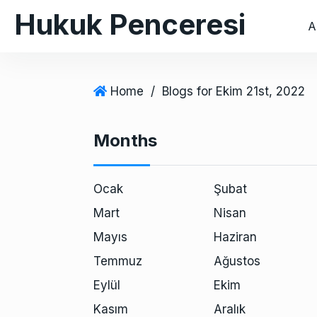
S
Hukuk Penceresi
A
k
i
p
t
Home
/
Blogs for Ekim 21st, 2022
o
c
Months
o
n
t
Ocak
Şubat
e
Mart
Nisan
n
Mayıs
Haziran
t
Temmuz
Ağustos
Eylül
Ekim
Kasım
Aralık