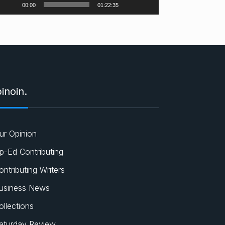
00:00
01:22:35
y
n
a
t
c
inoin.
ur Opinion
p-Ed Contributing
ontributing Writers
usiness News
ollections
aturday Review