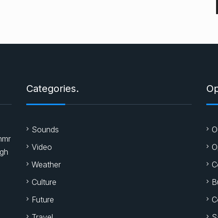
ı
Categories.
Op
ı
Sounds
O
nmr
Video
O
igh
Weather
C
Culture
B
Future
C
Travel
S