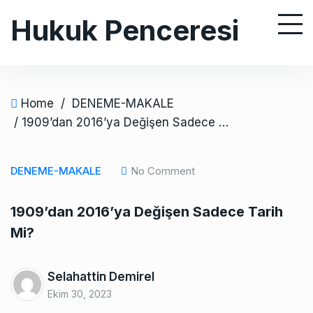
S
Hukuk Penceresi
k
i
p
t
o
Home
/
DENEME-MAKALE
c
/ 1909’dan 2016’ya Değişen Sadece Tarih Mi?
o
n
DENEME-MAKALE
No Comment
t
e
1909’dan 2016’ya Değişen Sadece Tarih
n
Mi?
t
Selahattin Demirel
Ekim 30, 2023