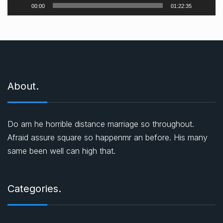
00:00
01:22:35
a
t
ı
c
ı
About.
Do am he horrible distance marriage so throughout.
Afraid assure square so happenmr an before. His many
same been well can high that.
Categories.