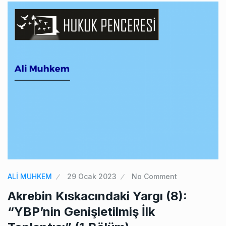
ALİ MUHKEM
29 Ocak 2023
No Comment
Akrebin Kıskacındaki Yargı (8):
“YBP’nin Genişletilmiş İlk