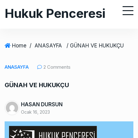
S
Hukuk Penceresi
k
i
p
t
o
Home
/
ANASAYFA
/ GÜNAH VE HUKUKÇU
c
o
ANASAYFA
2 Comments
n
t
GÜNAH VE HUKUKÇU
e
n
t
HASAN DURSUN
Ocak 16, 2023