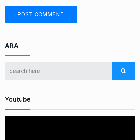
ARA
Youtube
V
i
d