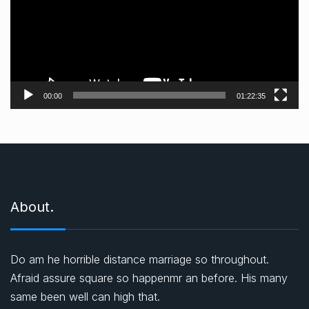
e
o
o
y
n
00:00
01:22:35
a
t
ı
c
ı
About.
Do am he horrible distance marriage so throughout.
Afraid assure square so happenmr an before. His many
same been well can high that.