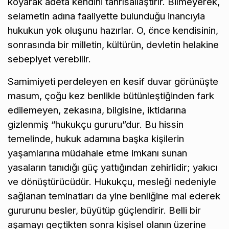
koyarak adeta kendini tanrısallaştırır. Bilmeyerek,
selametin adına faaliyette bulunduğu inancıyla
hukukun yok oluşunu hazırlar. O, önce kendisinin,
sonrasında bir milletin, kültürün, devletin helakine
sebepiyet verebilir.
Samimiyeti perdeleyen en kesif duvar görünüşte
masum, çoğu kez benlikle bütünleştiğinden fark
edilemeyen, zekasına, bilgisine, iktidarına
gizlenmiş “hukukçu gururu”dur. Bu hissin
temelinde, hukuk adamına başka kişilerin
yaşamlarına müdahale etme imkanı sunan
yasaların tanıdığı güç yattığından zehirlidir; yakıcı
ve dönüştürücüdür. Hukukçu, mesleği nedeniyle
sağlanan teminatları da yine benliğine mal ederek
gururunu besler, büyütüp güçlendirir. Belli bir
aşamayı geçtikten sonra kişisel olanın üzerine