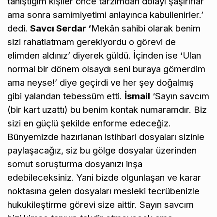
tanıştığım kişiler önce tarzımdan dolayı şaşırırlar
ama sonra samimiyetimi anlayınca kabullenirler.’
dedi.
Savcı Serdar ‘
Mekân sahibi olarak benim
sizi rahatlatmam gerekiyordu o görevi de
elimden aldınız’ diyerek güldü. İçinden ise ‘Ulan
normal bir dönem olsaydı seni buraya gömerdim
ama neyse!’ diye geçirdi ve her şey doğalmış
gibi yalandan tebessüm etti.
İsmail
‘Sayın savcım
(bir kart uzattı) bu benim kontak numaramdır. Biz
sizi en güçlü şekilde enforme edeceğiz.
Bünyemizde hazırlanan istihbari dosyaları sizinle
paylaşacağız, siz bu gölge dosyalar üzerinden
somut soruşturma dosyanızı inşa
edebileceksiniz. Yani bizde olgunlaşan ve karar
noktasına gelen dosyaları mesleki tecrübenizle
hukukileştirme görevi size aittir. Sayın savcım