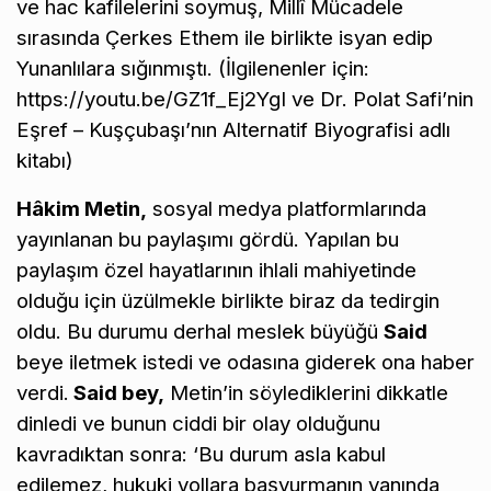
ve hac kafilelerini soymuş, Millî Mücadele
sırasında Çerkes Ethem ile birlikte isyan edip
Yunanlılara sığınmıştı. (İlgilenenler için:
https://youtu.be/GZ1f_Ej2YgI
ve Dr. Polat Safi’nin
Eşref – Kuşçubaşı’nın Alternatif Biyografisi adlı
kitabı)
Hâkim Metin,
sosyal medya platformlarında
yayınlanan bu paylaşımı gördü. Yapılan bu
paylaşım özel hayatlarının ihlali mahiyetinde
olduğu için üzülmekle birlikte biraz da tedirgin
oldu. Bu durumu derhal meslek büyüğü
Said
beye iletmek istedi ve odasına giderek ona haber
verdi.
Said bey,
Metin’in söylediklerini dikkatle
dinledi ve bunun ciddi bir olay olduğunu
kavradıktan sonra: ‘Bu durum asla kabul
edilemez, hukuki yollara başvurmanın yanında