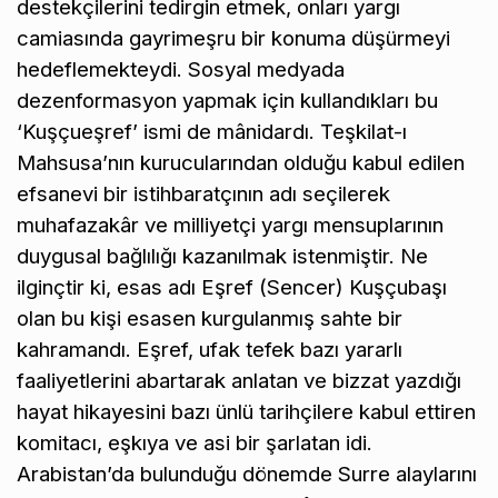
destekçilerini tedirgin etmek, onları yargı
camiasında gayrimeşru bir konuma düşürmeyi
hedeflemekteydi. Sosyal medyada
dezenformasyon yapmak için kullandıkları bu
‘Kuşçueşref’ ismi de mânidardı. Teşkilat-ı
Mahsusa’nın kurucularından olduğu kabul edilen
efsanevi bir istihbaratçının adı seçilerek
muhafazakâr ve milliyetçi yargı mensuplarının
duygusal bağlılığı kazanılmak istenmiştir. Ne
ilginçtir ki, esas adı Eşref (Sencer) Kuşçubaşı
olan bu kişi esasen kurgulanmış sahte bir
kahramandı. Eşref, ufak tefek bazı yararlı
faaliyetlerini abartarak anlatan ve bizzat yazdığı
hayat hikayesini bazı ünlü tarihçilere kabul ettiren
komitacı, eşkıya ve asi bir şarlatan idi.
Arabistan’da bulunduğu dönemde Surre alaylarını