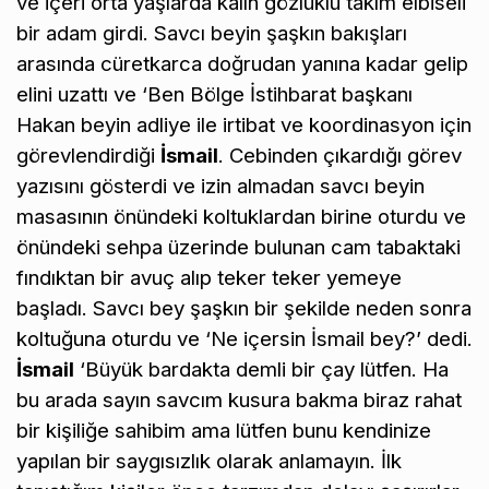
ve içeri orta yaşlarda kalın gözlüklü takım elbiseli
bir adam girdi. Savcı beyin şaşkın bakışları
arasında cüretkarca doğrudan yanına kadar gelip
elini uzattı ve ‘Ben Bölge İstihbarat başkanı
Hakan beyin adliye ile irtibat ve koordinasyon için
görevlendirdiği
İsmail
. Cebinden çıkardığı görev
yazısını gösterdi ve izin almadan savcı beyin
masasının önündeki koltuklardan birine oturdu ve
önündeki sehpa üzerinde bulunan cam tabaktaki
fındıktan bir avuç alıp teker teker yemeye
başladı. Savcı bey şaşkın bir şekilde neden sonra
koltuğuna oturdu ve ‘Ne içersin İsmail bey?’ dedi.
İsmail
‘Büyük bardakta demli bir çay lütfen. Ha
bu arada sayın savcım kusura bakma biraz rahat
bir kişiliğe sahibim ama lütfen bunu kendinize
yapılan bir saygısızlık olarak anlamayın. İlk