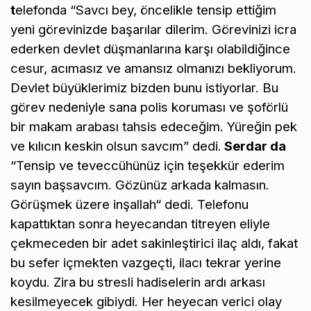
t
elefonda “Savcı bey, öncelikle tensip ettiğim
yeni görevinizde başarılar dilerim. Görevinizi icra
ederken devlet düşmanlarına karşı olabildiğince
cesur, acımasız ve amansız olmanızı bekliyorum.
Devlet büyüklerimiz bizden bunu istiyorlar. Bu
görev nedeniyle sana polis koruması ve şoförlü
bir makam arabası tahsis edeceğim. Yüreğin pek
ve kılıcın keskin olsun savcım” dedi.
Serdar da
“Tensip ve teveccühünüz için teşekkür ederim
sayın başsavcım. Gözünüz arkada kalmasın.
Görüşmek üzere inşallah“ dedi. Telefonu
kapattıktan sonra heyecandan titreyen eliyle
çekmeceden bir adet sakinleştirici ilaç aldı, fakat
bu sefer içmekten vazgeçti, ilacı tekrar yerine
koydu. Zira bu stresli hadiselerin ardı arkası
kesilmeyecek gibiydi. Her heyecan verici olay