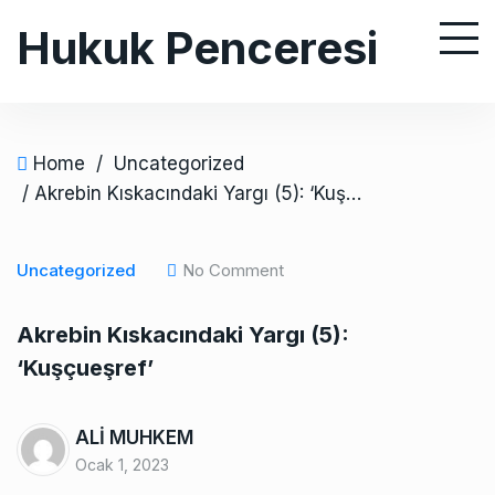
S
Hukuk Penceresi
k
i
p
t
o
Home
/
Uncategorized
c
/ Akrebin Kıskacındaki Yargı (5): ‘Kuşçueşref’
o
n
Uncategorized
No Comment
t
e
Akrebin Kıskacındaki Yargı (5):
n
‘Kuşçueşref’
t
ALİ MUHKEM
Ocak 1, 2023