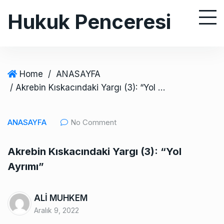
S
Hukuk Penceresi
k
i
p
t
o
Home
/
ANASAYFA
c
/ Akrebin Kıskacındaki Yargı (3): “Yol Ayrımı”
o
n
ANASAYFA
No Comment
t
e
Akrebin Kıskacındaki Yargı (3): “Yol
n
Ayrımı”
t
ALİ MUHKEM
Aralık 9, 2022