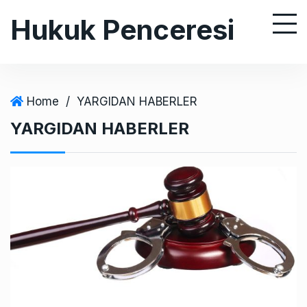
S
Hukuk Penceresi
k
i
p
t
o
Home
/
YARGIDAN HABERLER
c
YARGIDAN HABERLER
o
n
t
e
n
t