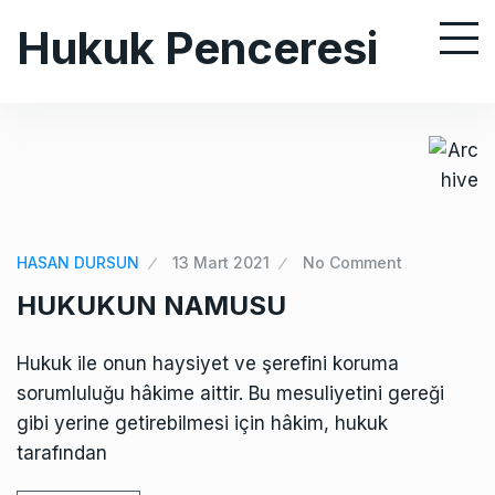
S
Hukuk Penceresi
k
i
p
t
o
c
o
n
HASAN DURSUN
13 Mart 2021
No Comment
t
HUKUKUN NAMUSU
e
n
Hukuk ile onun haysiyet ve şerefini koruma
t
sorumluluğu hâkime aittir. Bu mesuliyetini gereği
gibi yerine getirebilmesi için hâkim, hukuk
tarafından