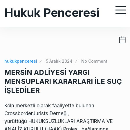
S
Hukuk Penceresi
k
i
p
t
o
c
o
hukukpenceresi
5 Aralık 2024
No Comment
n
MERSİN ADLİYESİ YARGI
t
MENSUPLARI KARARLARI İLE SUÇ
e
İŞLEDİLER
n
t
Köln merkezli olarak faaliyette bulunan
CrossborderJurists Derneği,
yürüttüğü HUKUKSUZLUKLARI ARAŞTIRMA VE
ANALİZ KURULU (HAAK) Projesi bağlamında,