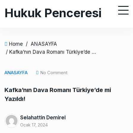
S
Hukuk Penceresi
k
i
p
t
o
Home
/
ANASAYFA
c
/ Kafka’nın Dava Romanı Türkiye’de mi Yazıldı!
o
n
ANASAYFA
No Comment
t
e
Kafka’nın Dava Romanı Türkiye’de mi
n
Yazıldı!
t
Selahattin Demirel
Ocak 17, 2024