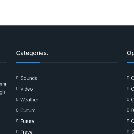
Categories.
Op
Sounds
O
nmr
Video
O
igh
Weather
C
Culture
B
Future
C
Travel
S