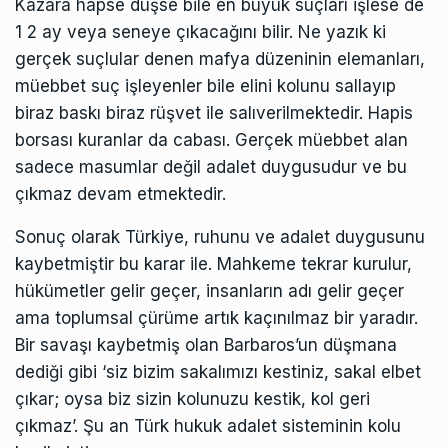
Kazara hapse düşse bile en büyük suçları işlese de
1 2 ay veya seneye çıkacağını bilir. Ne yazık ki
gerçek suçlular denen mafya düzeninin elemanları,
müebbet suç işleyenler bile elini kolunu sallayıp
biraz baskı biraz rüşvet ile salıverilmektedir. Hapis
borsası kuranlar da cabası. Gerçek müebbet alan
sadece masumlar değil adalet duygusudur ve bu
çıkmaz devam etmektedir.
Sonuç olarak Türkiye, ruhunu ve adalet duygusunu
kaybetmiştir bu karar ile. Mahkeme tekrar kurulur,
hükümetler gelir geçer, insanların adı gelir geçer
ama toplumsal çürüme artık kaçınılmaz bir yaradır.
Bir savaşı kaybetmiş olan Barbaros’un düşmana
dediği gibi ‘siz bizim sakalımızı kestiniz, sakal elbet
çıkar; oysa biz sizin kolunuzu kestik, kol geri
çıkmaz’. Şu an Türk hukuk adalet sisteminin kolu