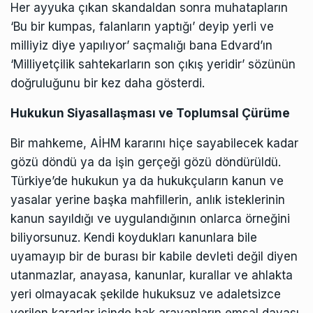
Her ayyuka çıkan skandaldan sonra muhatapların
‘Bu bir kumpas, falanların yaptığı’ deyip yerli ve
milliyiz diye yapılıyor’ saçmalığı bana Edvard’ın
‘Milliyetçilik sahtekarların son çıkış yeridir’ sözünün
doğruluğunu bir kez daha gösterdi.
Hukukun Siyasallaşması ve Toplumsal Çürüme
Bir mahkeme, AİHM kararını hiçe sayabilecek kadar
gözü döndü ya da işin gerçeği gözü döndürüldü.
Türkiye’de hukukun ya da hukukçuların kanun ve
yasalar yerine başka mahfillerin, anlık isteklerinin
kanun sayıldığı ve uygulandığının onlarca örneğini
biliyorsunuz. Kendi koydukları kanunlara bile
uyamayıp bir de burası bir kabile devleti değil diyen
utanmazlar, anayasa, kanunlar, kurallar ve ahlakta
yeri olmayacak şekilde hukuksuz ve adaletsizce
verilen kararlar içinde hak arayanların emsal davası