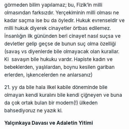
görmeden bilim yapılamaz; bu, Fizik’in milli
olmasından farksızdır. Yerçekiminin milli olması ne
kadar saçma ise bu da öyledir. Hukuk evrenseldir ve
milli hukuk diyerek cinayetler örtbas edilemez.
İnsanlığın ilk gününden beri cinayet nasıl suçsa ve
devletler gelip geçse de bunun suç olma özelliği
(savaş vs diyenlerde bile olmayacak olan kurallar.
Ki savaşın bile hukuku vardır. Hapiste kadın ve
bebeklerden, yaşlılardan, boynu kesilen gariban
erlerden, işkencelerden ne anlarsanız)
21. yy da bile hala ilkel kabile döneminde bile
olmayan kendi kuralını bile kendi çiğneyen ve buna
da çok ortak bulan bir modern(!) ülkeden
bahsediyoruz ne yazık ki.
Yalçınkaya Davası ve Adaletin Yitimi