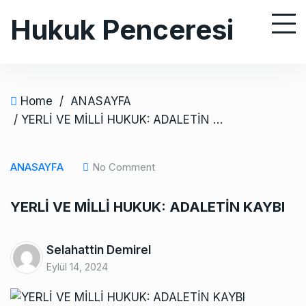
S
Hukuk Penceresi
k
i
p
t
o
Home
/
ANASAYFA
c
/ YERLİ VE MİLLİ HUKUK: ADALETİN KAYBI
o
n
ANASAYFA
No Comment
t
e
YERLİ VE MİLLİ HUKUK: ADALETİN KAYBI
n
t
Selahattin Demirel
Eylül 14, 2024