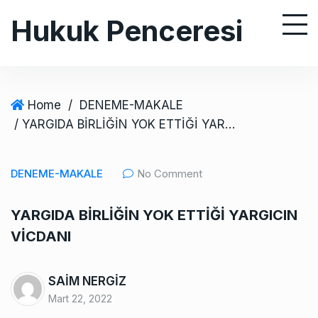
S
Hukuk Penceresi
k
i
p
t
o
Home
/
DENEME-MAKALE
c
/ YARGIDA BİRLİĞİN YOK ETTİĞİ YARGICIN VİCDANI
o
n
DENEME-MAKALE
No Comment
t
e
YARGIDA BİRLİĞİN YOK ETTİĞİ YARGICIN
n
VİCDANI
t
SAİM NERGİZ
Mart 22, 2022