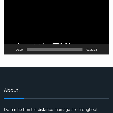
i
d
e
o
o
y
n
00:00
01:22:35
a
t
ı
c
ı
About.
Do am he horrible distance marriage so throughout.