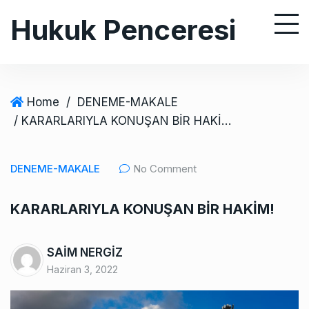
S
Hukuk Penceresi
k
i
p
t
o
Home
/
DENEME-MAKALE
c
/ KARARLARIYLA KONUŞAN BİR HAKİM!
o
n
DENEME-MAKALE
No Comment
t
e
KARARLARIYLA KONUŞAN BİR HAKİM!
n
t
SAİM NERGİZ
Haziran 3, 2022