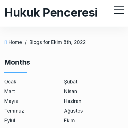
S
Hukuk Penceresi
k
i
p
t
o
Home
/
Blogs for Ekim 8th, 2022
c
o
Months
n
t
e
Ocak
Şubat
n
Mart
Nisan
t
Mayıs
Haziran
Temmuz
Ağustos
Eylül
Ekim