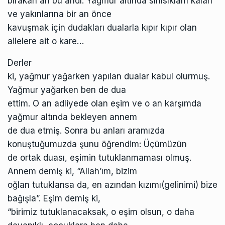
bırakan an bu andı. Yağmur altında sırılsıklam kalan
ve yakınlarına bir an önce
kavuşmak için dudakları dualarla kıpır kıpır olan
ailelere ait o kare…
Derler
ki, yağmur yağarken yapılan dualar kabul olurmuş.
Yağmur yağarken ben de dua
ettim. O an adliyede olan eşim ve o an karşımda
yağmur altında bekleyen annem
de dua etmiş. Sonra bu anları aramızda
konuştuğumuzda şunu öğrendim: Üçümüzün
de ortak duası, eşimin tutuklanmaması olmuş.
Annem demiş ki, “Allah’ım, bizim
oğlan tutuklansa da, en azından kızımı(gelinimi) bize
bağışla”. Eşim demiş ki,
“birimiz tutuklanacaksak, o eşim olsun, o daha