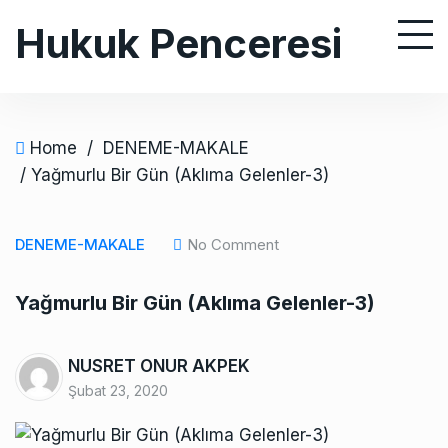
S
Hukuk Penceresi
k
i
p
t
o
Home
/
DENEME-MAKALE
c
/ Yağmurlu Bir Gün (Aklıma Gelenler-3)
o
n
DENEME-MAKALE
No Comment
t
e
Yağmurlu Bir Gün (Aklıma Gelenler-3)
n
t
NUSRET ONUR AKPEK
Şubat 23, 2020