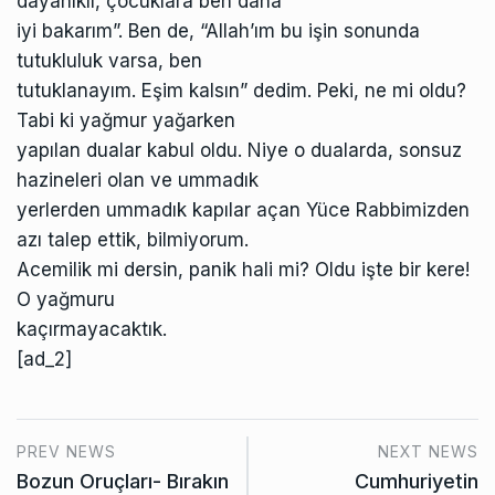
dayanıklı, çocuklara ben daha
iyi bakarım”. Ben de, “Allah’ım bu işin sonunda
tutukluluk varsa, ben
tutuklanayım. Eşim kalsın” dedim. Peki, ne mi oldu?
Tabi ki yağmur yağarken
yapılan dualar kabul oldu. Niye o dualarda, sonsuz
hazineleri olan ve ummadık
yerlerden ummadık kapılar açan Yüce Rabbimizden
azı talep ettik, bilmiyorum.
Acemilik mi dersin, panik hali mi? Oldu işte bir kere!
O yağmuru
kaçırmayacaktık.
[ad_2]
PREV NEWS
NEXT NEWS
Bozun Oruçları- Bırakın
Cumhuriyetin