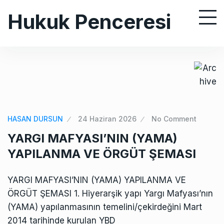
S
Hukuk Penceresi
k
i
p
t
o
c
o
n
HASAN DURSUN
24 Haziran 2026
No Comment
t
YARGI MAFYASI’NIN (YAMA)
e
YAPILANMA VE ÖRGÜT ŞEMASI
n
t
YARGI MAFYASI’NIN (YAMA) YAPILANMA VE
ÖRGÜT ŞEMASI 1. Hiyerarşik yapı Yargı Mafyası’nın
(YAMA) yapılanmasının temelini/çekirdeğini Mart
2014 tarihinde kurulan YBD