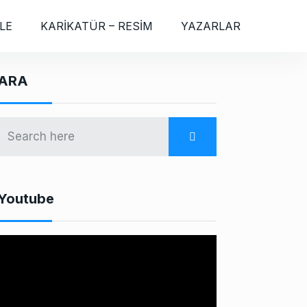
LE
KARİKATÜR – RESİM
YAZARLAR
ARA
Youtube
V
d
e