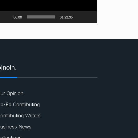
o
o
00:00
01:22:35
y
n
a
t
c
inoin.
ur Opinion
p-Ed Contributing
ontributing Writers
usiness News
ollections