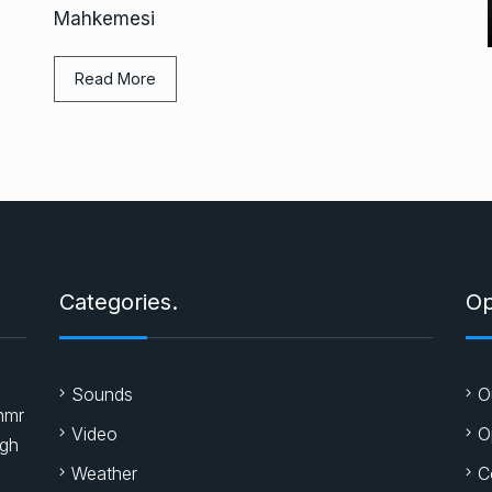
Mahkemesi
Read More
Categories.
Op
Sounds
O
nmr
Video
O
igh
Weather
C