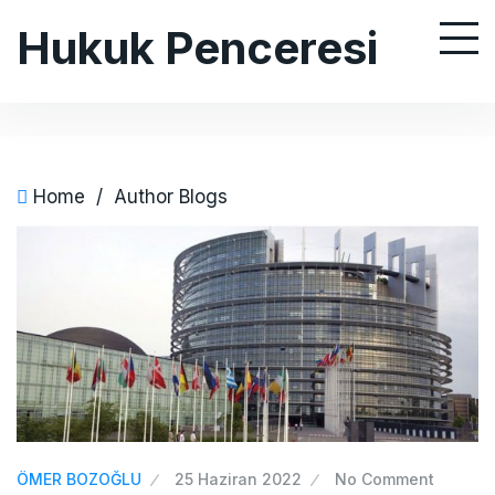
S
Hukuk Penceresi
k
i
p
t
o
c
Home
/
Author Blogs
o
n
t
e
n
t
ÖMER BOZOĞLU
25 Haziran 2022
No Comment