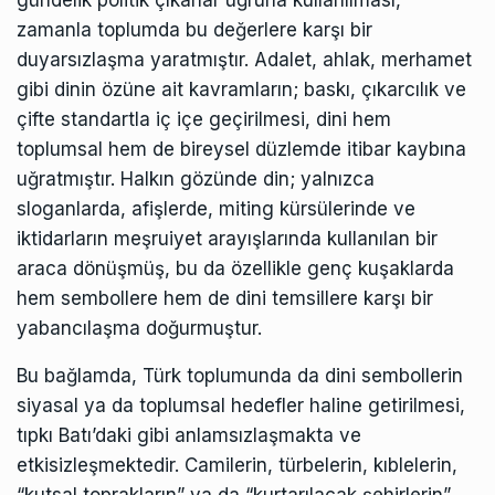
zamanla toplumda bu değerlere karşı bir
duyarsızlaşma yaratmıştır. Adalet, ahlak, merhamet
gibi dinin özüne ait kavramların; baskı, çıkarcılık ve
çifte standartla iç içe geçirilmesi, dini hem
toplumsal hem de bireysel düzlemde itibar kaybına
uğratmıştır. Halkın gözünde din; yalnızca
sloganlarda, afişlerde, miting kürsülerinde ve
iktidarların meşruiyet arayışlarında kullanılan bir
araca dönüşmüş, bu da özellikle genç kuşaklarda
hem sembollere hem de dini temsillere karşı bir
yabancılaşma doğurmuştur.
Bu bağlamda, Türk toplumunda da dini sembollerin
siyasal ya da toplumsal hedefler haline getirilmesi,
tıpkı Batı’daki gibi anlamsızlaşmakta ve
etkisizleşmektedir. Camilerin, türbelerin, kıblelerin,
“kutsal toprakların” ya da “kurtarılacak şehirlerin”