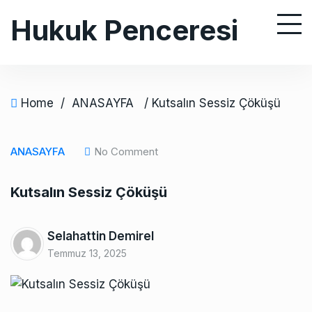
S
Hukuk Penceresi
k
i
p
t
o
Home
/
ANASAYFA
/ Kutsalın Sessiz Çöküşü
c
o
ANASAYFA
No Comment
n
t
Kutsalın Sessiz Çöküşü
e
n
t
Selahattin Demirel
Temmuz 13, 2025