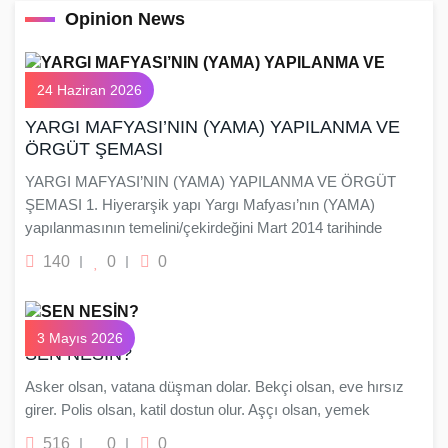
Opinion News
24 Haziran 2026
YARGI MAFYASI’NIN (YAMA) YAPILANMA VE
ÖRGÜT ŞEMASI
YARGI MAFYASI’NIN (YAMA) YAPILANMA VE ÖRGÜT
ŞEMASI 1. Hiyerarşik yapı Yargı Mafyası’nın (YAMA)
yapılanmasının temelini/çekirdeğini Mart 2014 tarihinde
140
0
0
3 Mayıs 2026
SEN NESİN?
Asker olsan, vatana düşman dolar. Bekçi olsan, eve hırsız
girer. Polis olsan, katil dostun olur. Aşçı olsan, yemek
516
0
0