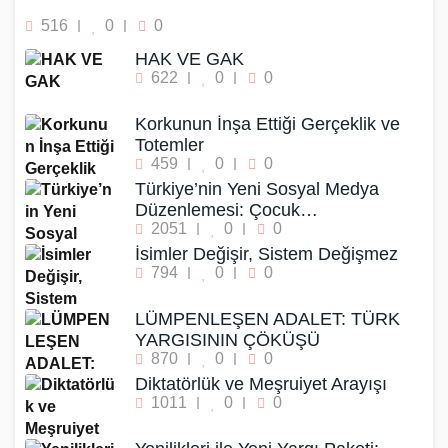
516
0
0
HAK VE GAK
622
0
0
Korkunun İnşa Ettiği Gerçeklik ve
Totemler
459
0
0
Türkiye’nin Yeni Sosyal Medya
Düzenlemesi: Çocuk…
2051
0
0
İsimler Değişir, Sistem Değişmez
794
0
0
LÜMPENLEŞEN ADALET: TÜRK
YARGISININ ÇÖKÜŞÜ
870
0
0
Diktatörlük ve Meşruiyet Arayışı
1011
0
0