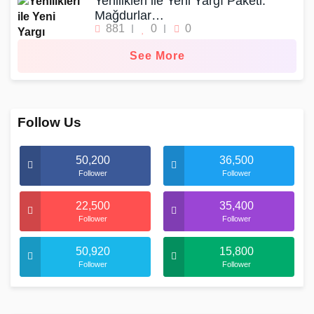
Yenilikleri ile Yeni Yargı Paketi:
Mağdurlar…
881
0
0
See More
Follow Us
50,200
36,500
Follower
Follower
22,500
35,400
Follower
Follower
50,920
15,800
Follower
Follower