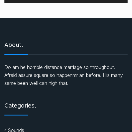
a
t
ı
c
ı
About.
Do am he horrible distance marriage so throughout.
Afraid assure square so happenmr an before. His many
same been well can high that.
Categories.
Sounds