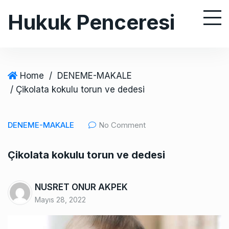
S
Hukuk Penceresi
k
i
p
t
o
Home
/
DENEME-MAKALE
c
/ Çikolata kokulu torun ve dedesi
o
n
DENEME-MAKALE
No Comment
t
e
Çikolata kokulu torun ve dedesi
n
t
NUSRET ONUR AKPEK
Mayıs 28, 2022