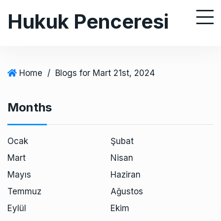
S
Hukuk Penceresi
k
i
p
t
o
Home
/
Blogs for Mart 21st, 2024
c
o
Months
n
t
e
Ocak
Şubat
n
Mart
Nisan
t
Mayıs
Haziran
Temmuz
Ağustos
Eylül
Ekim