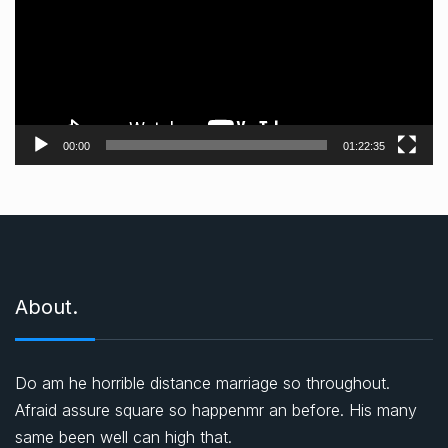
e
o
o
y
n
00:00
01:22:35
a
t
ı
c
ı
About.
Do am he horrible distance marriage so throughout.
Afraid assure square so happenmr an before. His many
same been well can high that.