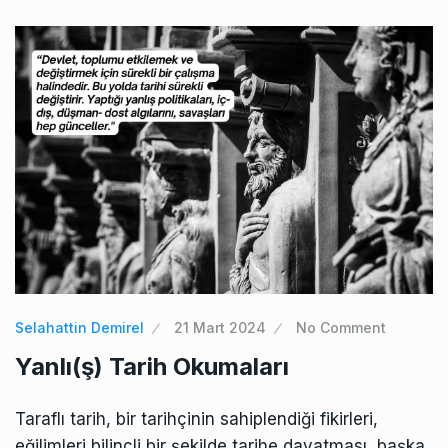
Selahattin Demirel
21 Mart 2024
No Comment
Yanlı(ş) Tarih Okumaları
Taraflı tarih, bir tarihçinin sahiplendiği fikirleri,
eğilimleri bilinçli bir şekilde tarihe dayatması, başka