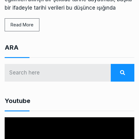
bir ifadeyle tarihi verileri bu düşünce ışığında
Read More
ARA
Youtube
V
i
d