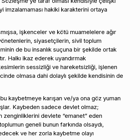
ı Sözleşme’ye taraf olması kendisiyle çelişki
yi imzalamaması hakiki karakterini ortaya
aşmışsa, işkenceler ve kötü muamelelere ağır
önetenlerin, siyasetçilerin, sivil toplum
minin de bu insanlık suçuna bir şekilde ortak
ır. Halkı ikaz ederek uyandırmak
simlerin sessizliği ve hareketsizliği, işlenen
incinde olmasa dahi dolaylı şekilde kendisinin de
kte, bu kaybetmeye karışan ve/ya ona göz yuman
şlar. Kaybeden sadece devlet olmaz;
m zenginliklerini devlete “emanet” eden
toplumun geneli bunun farkında olsaydı,
edecek ve her zorla kaybetme olayı