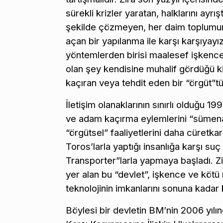
sürekli krizler yaratan, halklarını ayrış
şekilde çözmeyen, her daim toplumun
açan bir yapılanma ile karşı karşıya
yöntemlerden birisi maalesef işkenc
olan şey kendisine muhalif gördüğü kiş
kaçıran veya tehdit eden bir “örgüt”tü
İletişim olanaklarının sınırlı olduğu 
ve adam kaçırma eylemlerini “sümenal
“örgütsel” faaliyetlerini daha cüret
Toros’larla yaptığı insanlığa karşı su
Transporter”larla yapmaya başladı. Z
yer alan bu “devlet”, işkence ve kötü
teknolojinin imkanlarını sonuna kadar
Böylesi bir devletin BM’nin 2006 yılı