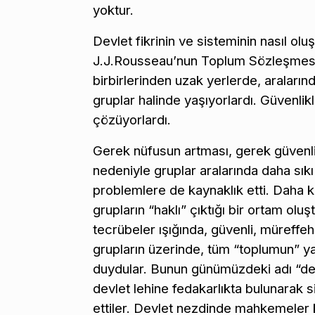
yoktur.
Devlet fikrinin ve sisteminin nasıl ol
J.J.Rousseau’nun Toplum Sözleşmesi f
birbirlerinden uzak yerlerde, araların
gruplar halinde yaşıyorlardı. Güvenlikl
çözüyorlardı.
Gerek nüfusun artması, gerek güvenli
nedeniyle gruplar aralarında daha sıkı ili
problemlere de kaynaklık etti. Daha ka
grupların “haklı” çıktığı bir ortam oluş
tecrübeler ışığında, güvenli, müreffeh
grupların üzerinde, tüm “toplumun” ya
duydular. Bunun günümüzdeki adı “devl
devlet lehine fedakarlıkta bulunarak si
ettiler. Devlet nezdinde mahkemeler 