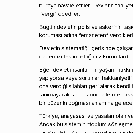
buraya havale ettiler. Devletin faaliy
“vergi” ödediler.
Bugün devletin polis ve askerinin taşıdı
koruması adına “emaneten” verdikleri
Devletin sistematiği içerisinde çalış
irademizi teslim ettiğimiz kurumlardır.
Eğer devlet insanlarının yaşam hakkın
yapıyorsa veya sorunları hakkaniyetl
ona verdiği silahları geri alarak ken
tanımayarak sorunlarını halletme hakk
bir düzenin doğması anlamına gelecek
Türkiye, anayasası ve yasaları olan ve
Ancak bu sistemin “toplum sözleşmesi
tartışmalıdır. Zira son yüzyıl içerisi