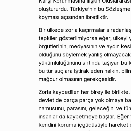
Karşı Korunmasına İlişkin Uluslararas
oluştururdu. Türkiye’nin bu Sözleşme
koyması açısından ibretliktir.
Bir ülkede zorla kaçırmalar sıradanl
tepkiler gösterilmiyorsa eğer, ülkeyi y
örgütlerinin, medyasının ve aydın kesi
olduğunu söylemek yanlış olmayacakt
yükümlülüğününü sırtında taşıyan bu ke
bu tür suçlara iştirak eden halkın, bil
mağdur olmasının gerekçesidir.
Zorla kaybedilen her birey ile birli
devlet de parça parça yok olmaya ba
namusunu, parasını, geleceğini ve tü
insanlar da kaybetmeye başlar. Eğer 
kendini koruma içgüdüsüyle hareket 