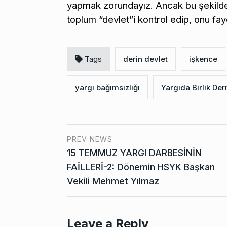
yapmak zorundayız. Ancak bu şekilde 
toplum “devlet”i kontrol edip, onu fayd
Tags
derin devlet
işkence
yargı bağımsızlığı
Yargıda Birlik Der
PREV NEWS
15 TEMMUZ YARGI DARBESİNİN
FAİLLERİ-2: Dönemin HSYK Başkan
Vekili Mehmet Yılmaz
Leave a Reply