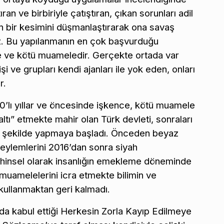
tıran ve birbiriyle çatıştıran, çıkan sorunları adil
 bir kesimini düşmanlaştırarak ona savaş
yız. Bu yapılanmanın en çok başvurduğu
e ve kötü muameledir. Gerçekte ortada var
i ve grupları kendi ajanları ile yok eden, onları
r.
1990’lı yıllar ve öncesinde işkence, kötü muamele
tı” etmekte mahir olan Türk devleti, sonraları
kar şekilde yapmaya başladı. Önceden beyaz
ç eylemlerini 2016’dan sonra siyah
ihinsel olarak insanlığın emekleme döneminde
 muamelelerini icra etmekte bilimin ve
 kullanmaktan geri kalmadı.
nda kabul ettiği Herkesin Zorla Kayıp Edilmeye