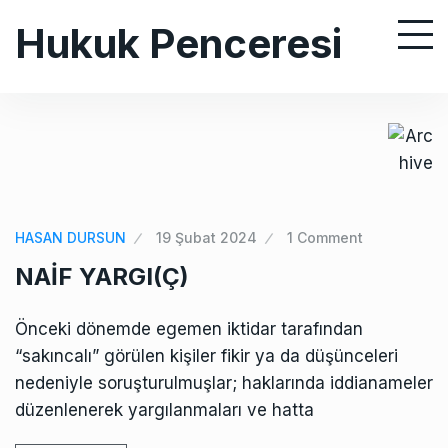
S
Hukuk Penceresi
k
i
p
t
o
c
o
n
HASAN DURSUN
19 Şubat 2024
1 Comment
t
NAİF YARGI(Ç)
e
n
Önceki dönemde egemen iktidar tarafından
t
“sakıncalı” görülen kişiler fikir ya da düşünceleri
nedeniyle soruşturulmuşlar; haklarında iddianameler
düzenlenerek yargılanmaları ve hatta