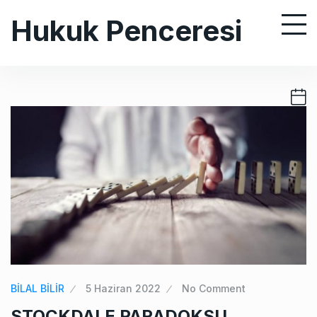
S
Hukuk Penceresi
k
i
p
t
o
c
o
n
t
e
n
t
BİLAL BİLİR
5 Haziran 2022
No Comment
STOCKDALE PARADOKSU