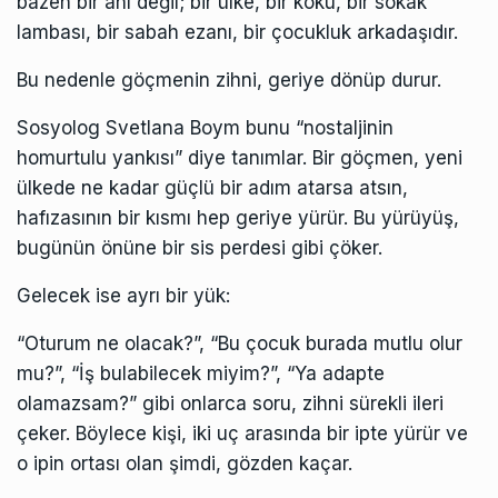
bazen bir anı değil; bir ülke, bir koku, bir sokak
lambası, bir sabah ezanı, bir çocukluk arkadaşıdır.
Bu nedenle göçmenin zihni, geriye dönüp durur.
Sosyolog Svetlana Boym bunu “nostaljinin
homurtulu yankısı” diye tanımlar. Bir göçmen, yeni
ülkede ne kadar güçlü bir adım atarsa atsın,
hafızasının bir kısmı hep geriye yürür. Bu yürüyüş,
bugünün önüne bir sis perdesi gibi çöker.
Gelecek ise ayrı bir yük:
“Oturum ne olacak?”, “Bu çocuk burada mutlu olur
mu?”, “İş bulabilecek miyim?”, “Ya adapte
olamazsam?” gibi onlarca soru, zihni sürekli ileri
çeker. Böylece kişi, iki uç arasında bir ipte yürür ve
o ipin ortası olan şimdi, gözden kaçar.