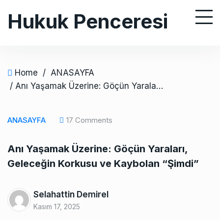
S
Hukuk Penceresi
k
i
p
t
o
Home
/
ANASAYFA
c
/ Anı Yaşamak Üzerine: Göçün Yaraları, Geleceğin Korkusu ve Kaybolan “Şimdi”
o
n
ANASAYFA
17 Comments
t
e
Anı Yaşamak Üzerine: Göçün Yaraları,
n
Geleceğin Korkusu ve Kaybolan “Şimdi”
t
Selahattin Demirel
Kasım 17, 2025