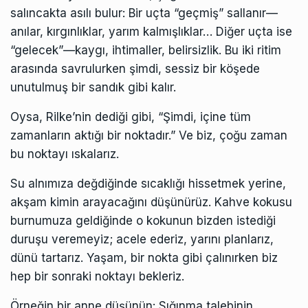
salıncakta asılı bulur: Bir uçta “geçmiş” sallanır—
anılar, kırgınlıklar, yarım kalmışlıklar… Diğer uçta ise
“gelecek”—kaygı, ihtimaller, belirsizlik. Bu iki ritim
arasında savrulurken şimdi, sessiz bir köşede
unutulmuş bir sandık gibi kalır.
Oysa, Rilke’nin dediği gibi, “Şimdi, içine tüm
zamanların aktığı bir noktadır.” Ve biz, çoğu zaman
bu noktayı ıskalarız.
Su alnımıza değdiğinde sıcaklığı hissetmek yerine,
akşam kimin arayacağını düşünürüz. Kahve kokusu
burnumuza geldiğinde o kokunun bizden istediği
duruşu veremeyiz; acele ederiz, yarını planlarız,
dünü tartarız. Yaşam, bir nokta gibi çalınırken biz
hep bir sonraki noktayı bekleriz.
Örneğin bir anne düşünün: Sığınma talebinin