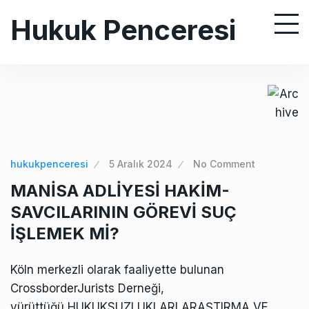
S
Hukuk Penceresi
k
i
p
t
o
c
o
n
hukukpenceresi
5 Aralık 2024
No Comment
t
MANİSA ADLİYESİ HAKİM-
e
SAVCILARININ GÖREVİ SUÇ
n
İŞLEMEK Mİ?
t
Köln merkezli olarak faaliyette bulunan
CrossborderJurists Derneği,
yürüttüğü HUKUKSUZLUKLARI ARAŞTIRMA VE