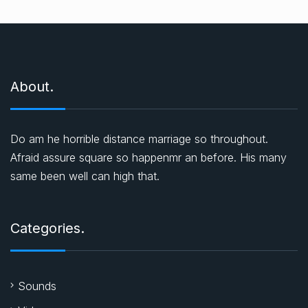
t
ı
c
ı
About.
Do am he horrible distance marriage so throughout.
Afraid assure square so happenmr an before. His many
same been well can high that.
Categories.
Sounds