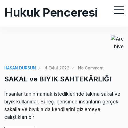
S
Hukuk Penceresi
k
i
p
t
o
c
o
n
HASAN DURSUN
4 Eylül 2022
No Comment
t
SAKAL ve BIYIK SAHTEKÂRLIĞI
e
n
İnsanlar tanınmamak istediklerinde takma sakal ve
t
bıyık kullanırlar. Süreç içerisinde insanların gerçek
sakalla ve bıyıkla da kendilerini gizlemeye
çalıştıkları bir