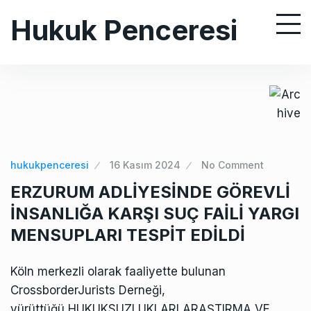
S
Hukuk Penceresi
k
i
p
t
o
c
o
n
hukukpenceresi
16 Kasım 2024
No Comment
t
ERZURUM ADLİYESİNDE GÖREVLİ
e
İNSANLIĞA KARŞI SUÇ FAİLİ YARGI
n
MENSUPLARI TESPİT EDİLDİ
t
Köln merkezli olarak faaliyette bulunan
CrossborderJurists Derneği,
yürüttüğü HUKUKSUZLUKLARI ARAŞTIRMA VE