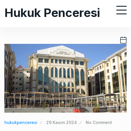
S
Hukuk Penceresi
k
i
p
t
o
c
o
n
t
e
n
t
hukukpenceresi
29 Kasım 2024
No Comment