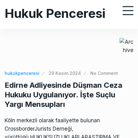
S
Hukuk Penceresi
k
i
p
t
o
c
o
n
hukukpenceresi
29 Kasım 2024
No Comment
t
Edirne Adliyesinde Düşman Ceza
e
Hukuku Uygulanıyor. İşte Suçlu
n
Yargı Mensupları
t
Köln merkezli olarak faaliyette bulunan
CrossborderJurists Derneği,
yürüttüğü HUKUKSUZLUKLARI ARAŞTIRMA VE