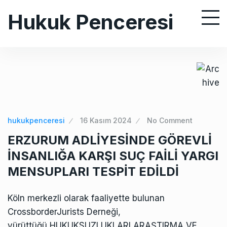
S
Hukuk Penceresi
k
i
p
t
o
c
o
n
hukukpenceresi
16 Kasım 2024
No Comment
t
ERZURUM ADLİYESİNDE GÖREVLİ
e
İNSANLIĞA KARŞI SUÇ FAİLİ YARGI
n
MENSUPLARI TESPİT EDİLDİ
t
Köln merkezli olarak faaliyette bulunan
CrossborderJurists Derneği,
yürüttüğü HUKUKSUZLUKLARI ARAŞTIRMA VE