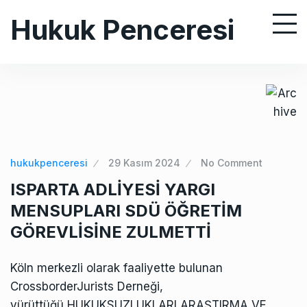
S
Hukuk Penceresi
k
i
p
t
o
c
o
n
hukukpenceresi
29 Kasım 2024
No Comment
t
ISPARTA ADLİYESİ YARGI
e
MENSUPLARI SDÜ ÖĞRETİM
n
GÖREVLİSİNE ZULMETTİ
t
Köln merkezli olarak faaliyette bulunan
CrossborderJurists Derneği,
yürüttüğü HUKUKSUZLUKLARI ARAŞTIRMA VE