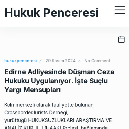
S
Hukuk Penceresi
k
i
p
t
o
c
o
hukukpenceresi
29 Kasım 2024
No Comment
n
Edirne Adliyesinde Düşman Ceza
t
Hukuku Uygulanıyor. İşte Suçlu
e
Yargı Mensupları
n
t
Köln merkezli olarak faaliyette bulunan
CrossborderJurists Derneği,
yürüttüğü HUKUKSUZLUKLARI ARAŞTIRMA VE
ANALİZ KURULU (HAAK) Projesi bağlamında,