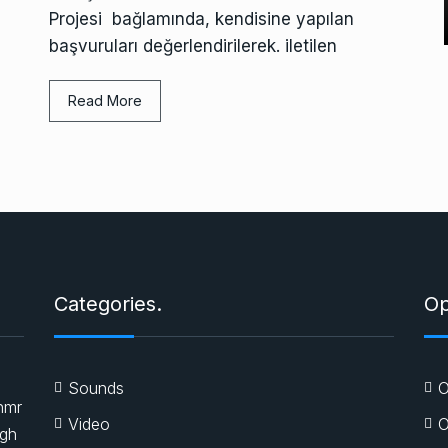
Projesi bağlamında, kendisine yapılan
başvuruları değerlendirilerek. iletilen
Read More
Categories.
Op
Sounds
O
nmr
Video
O
igh